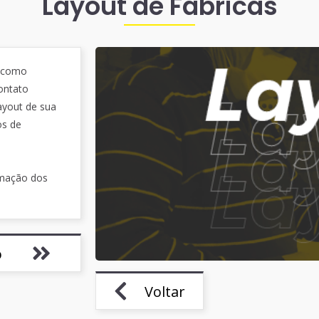
Layout de Fábricas
e como
contato
ayout de sua
os de
rmação dos
o
Voltar